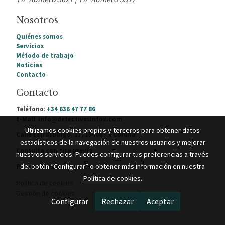
Nosotros
Quiénes somos
Servicios
Método de trabajo
Noticias
Contacto
Contacto
Teléfono
:
+34 636 47 77 86
E-Mail
:
info@detectivesinfox.com
Utilizamos cookies propias y terceros para obtener datos
Calle Estrasburgo, 11, 15008 - A Coruña
estadísticos de la navegación de nuestros usuarios y mejorar
Consulta con cita previa
nuestros servicios. Puedes configurar tus preferencias a través
del botón “Configurar” o obtener más información en nuestra
Protección de datos
Política de cookies
.
Política de cookies
Gestión de cookies
Configurar
Rechazar
Aceptar